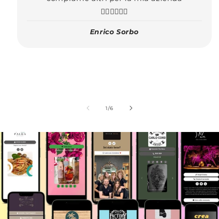
👍🏼👍🏼👍🏼
Enrico Sorbo
su
1
/
6