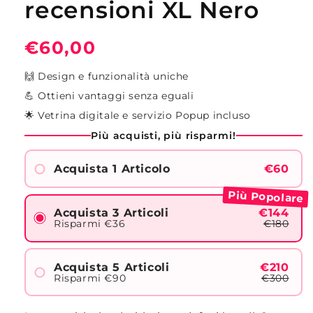
recensioni XL Nero
Prezzo
€60,00
di
🙌 Design e funzionalità uniche
listino
💪 Ottieni vantaggi senza eguali
🌟 Vetrina digitale e servizio Popup incluso
Più acquisti, più risparmi!
Acquista 1 Articolo
€60
Più Popolare
Acquista 3 Articoli
€144
Risparmi €36
€180
Acquista 5 Articoli
€210
Risparmi €90
€300